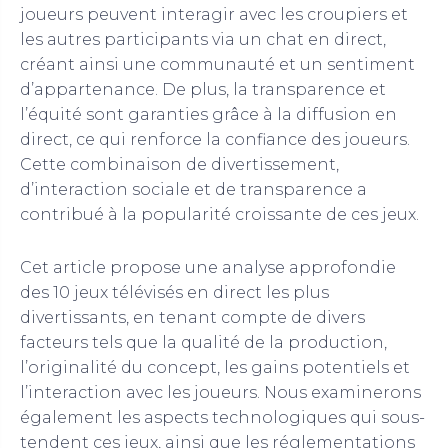
joueurs peuvent interagir avec les croupiers et
les autres participants via un chat en direct,
créant ainsi une communauté et un sentiment
d’appartenance. De plus, la transparence et
l’équité sont garanties grâce à la diffusion en
direct, ce qui renforce la confiance des joueurs.
Cette combinaison de divertissement,
d’interaction sociale et de transparence a
contribué à la popularité croissante de ces jeux.
Cet article propose une analyse approfondie
des 10 jeux télévisés en direct les plus
divertissants, en tenant compte de divers
facteurs tels que la qualité de la production,
l’originalité du concept, les gains potentiels et
l’interaction avec les joueurs. Nous examinerons
également les aspects technologiques qui sous-
tendent ces jeux, ainsi que les réglementations