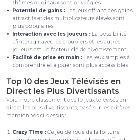
thèmes originaux sont privilégiés.
Potentiel de gains :
Les jeux offrant des gains
attractifs et des multiplicateurs élevés sont
plus populaires.
Interaction avec les joueurs :
La possibilité
d’interagir avec les croupiers et les autres
joueurs est un facteur clé de divertissement.
Facilité de prise en main :
Les jeux simples à
comprendre et à jouer sont plus accessibles.
Top 10 des Jeux Télévisés en
Direct les Plus Divertissants
Voici notre classement des 10 jeux télévisés en
direct les plus divertissants, basé sur les critères
mentionnés ci-dessus :
Crazy Time :
Ce jeu de roue de la fortune
combine plusieurs mini-jeux bonus, offrant