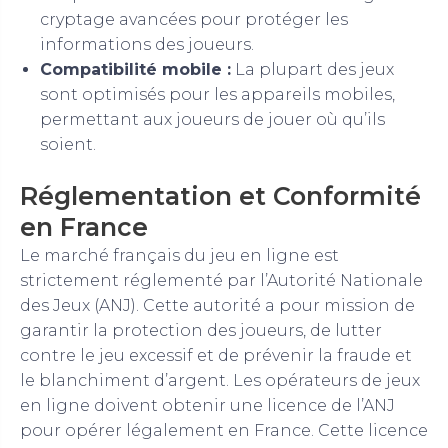
cryptage avancées pour protéger les
informations des joueurs.
Compatibilité mobile :
La plupart des jeux
sont optimisés pour les appareils mobiles,
permettant aux joueurs de jouer où qu’ils
soient.
Réglementation et Conformité
en France
Le marché français du jeu en ligne est
strictement réglementé par l’Autorité Nationale
des Jeux (ANJ). Cette autorité a pour mission de
garantir la protection des joueurs, de lutter
contre le jeu excessif et de prévenir la fraude et
le blanchiment d’argent. Les opérateurs de jeux
en ligne doivent obtenir une licence de l’ANJ
pour opérer légalement en France. Cette licence