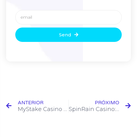
Send
ANTERIOR
PRÓXIMO
MyStake Casino Bonus 50 No Deposit Free Spins
SpinRain Casino: trends in iGaming die je in 2025 moet kennen