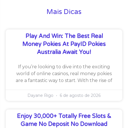
Mais Dicas
Play And Win: The Best Real
Money Pokies At PayID Pokies
Australia Await You!
If you’re looking to dive into the exciting
world of online casinos, real money pokies
are a fantastic way to start. With the rise of
Dayane Rigo
6 de agosto de 2026
Enjoy 30,000+ Totally Free Slots &
Game No Deposit No Download