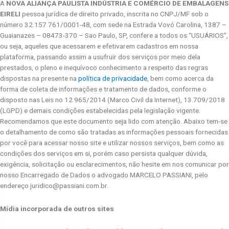
A
NOVA ALIANÇA PAULISTA INDÚSTRIA E COMÉRCIO DE EMBALAGENS
EIRELI
pessoa jurídica de direito privado, inscrita no CNPJ/MF sob o
número 32.157.761/0001-48, com sede na Estrada Vovó Carolina, 1387 –
Guaianazes – 08473-370 – Sao Paulo, SP, confere a todos os “USUÁRIOS”,
ou seja, aqueles que acessarem e efetivarem cadastros em nossa
plataforma, passando assim a usufruir dos serviços por meio dela
prestados, o pleno e inequívoco conhecimento a respeito das regras
dispostas na presente na
política de privacidade
, bem como acerca da
forma de coleta de informações e tratamento de dados, conforme o
disposto nas Leis no 12.965/2014 (Marco Civil da Internet), 13.709/2018
(LGPD) e demais condições estabelecidas pela legislação vigente.
Recomendamos que este documento seja lido com atenção. Abaixo tem-se
o detalhamento de como são tratadas as informações pessoais fornecidas
por você para acessar nosso site e utilizar nossos serviços, bem como as
condições dos serviços em si, porém caso persista qualquer dúvida,
exigência, solicitação ou esclarecimentos, não hesite em nos comunicar por
nosso Encarregado de Dados o advogado MARCELO PASSIANI, pelo
endereço juridico@passiani.com.br.
Mídia incorporada de outros sites