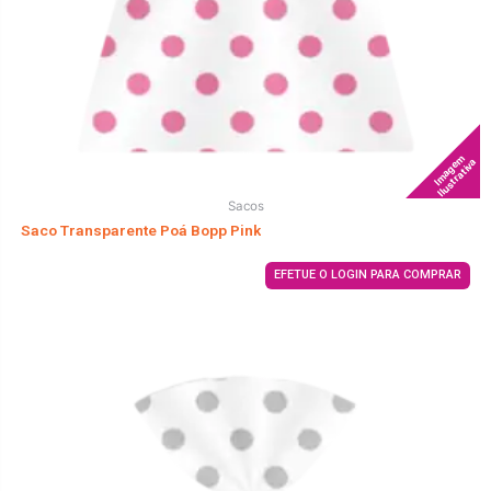
Imagem
Ilustrativa
Sacos
Saco Transparente Poá Bopp Pink
EFETUE O LOGIN PARA COMPRAR