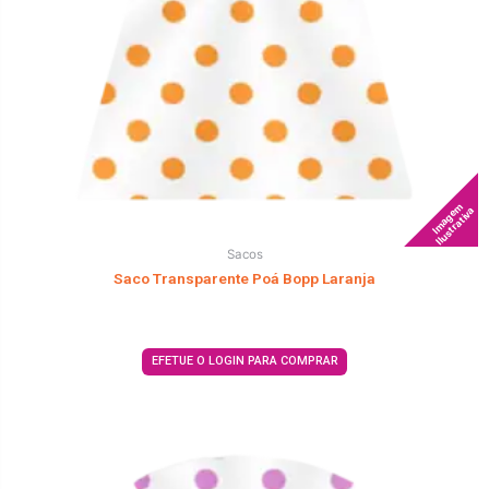
Imagem
Ilustrativa
Sacos
Saco Transparente Poá Bopp Laranja
EFETUE O LOGIN PARA COMPRAR