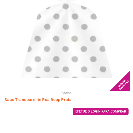
Imagem
Ilustrativa
Sacos
Saco Transparente Poá Bopp Prata
EFETUE O LOGIN PARA COMPRAR