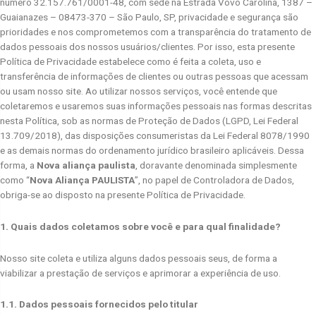
número 32.157.761/0001-48, com sede na Estrada Vovó Carolina, 1387 –
Guaianazes – 08473-370 – São Paulo, SP, privacidade e segurança são
prioridades e nos comprometemos com a transparência do tratamento de
dados pessoais dos nossos usuários/clientes. Por isso, esta presente
Política de Privacidade estabelece como é feita a coleta, uso e
transferência de informações de clientes ou outras pessoas que acessam
ou usam nosso site. Ao utilizar nossos serviços, você entende que
coletaremos e usaremos suas informações pessoais nas formas descritas
nesta Política, sob as normas de Proteção de Dados (LGPD, Lei Federal
13.709/2018), das disposições consumeristas da Lei Federal 8078/1990
e as demais normas do ordenamento jurídico brasileiro aplicáveis. Dessa
forma, a
Nova aliança paulista
, doravante denominada simplesmente
como “
Nova Aliança PAULISTA
”, no papel de Controladora de Dados,
obriga-se ao disposto na presente Política de Privacidade.
1. Quais dados coletamos sobre você e para qual finalidade?
Nosso site coleta e utiliza alguns dados pessoais seus, de forma a
viabilizar a prestação de serviços e aprimorar a experiência de uso.
1.1. Dados pessoais fornecidos pelo titular