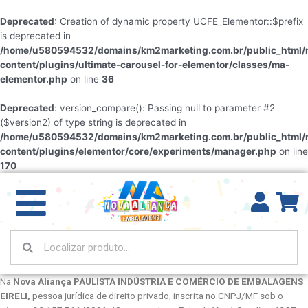
Deprecated
: Creation of dynamic property UCFE_Elementor::$prefix
is deprecated in
/home/u580594532/domains/km2marketing.com.br/public_html/
content/plugins/ultimate-carousel-for-elementor/classes/ma-
elementor.php
on line
36
Deprecated
: version_compare(): Passing null to parameter #2
($version2) of type string is deprecated in
/home/u580594532/domains/km2marketing.com.br/public_html/
content/plugins/elementor/core/experiments/manager.php
on line
170
Na
Nova Aliança PAULISTA INDÚSTRIA E COMÉRCIO DE EMBALAGENS
EIRELI
,
pessoa jurídica de direito privado, inscrita no CNPJ/MF sob o