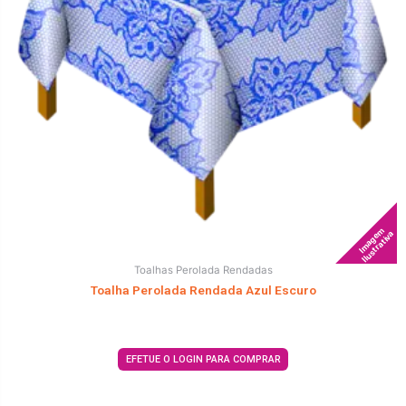
Imagem
Ilustrativa
Toalhas Perolada Rendadas
Toalha Perolada Rendada Azul Escuro
EFETUE O LOGIN PARA COMPRAR