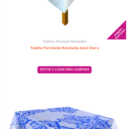
Imagem
Ilustrativa
Toalhas Perolada Rendadas
Toalha Perolada Rendada Azul Claro
EFETUE O LOGIN PARA COMPRAR