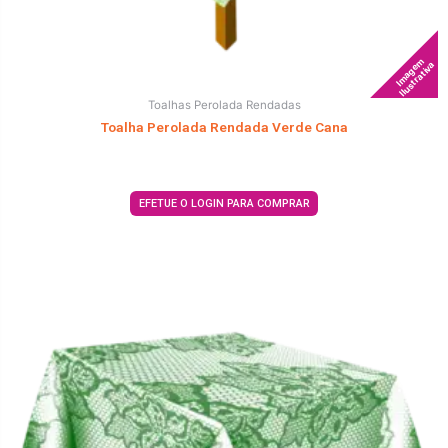
Imagem
Ilustrativa
Toalhas Perolada Rendadas
Toalha Perolada Rendada Verde Cana
EFETUE O LOGIN PARA COMPRAR