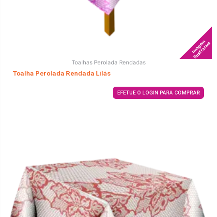
Imagem
Ilustrativa
Toalhas Perolada Rendadas
Toalha Perolada Rendada Lilás
EFETUE O LOGIN PARA COMPRAR