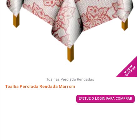
Imagem
Ilustrativa
Toalhas Perolada Rendadas
Toalha Perolada Rendada Marrom
EFETUE O LOGIN PARA COMPRAR