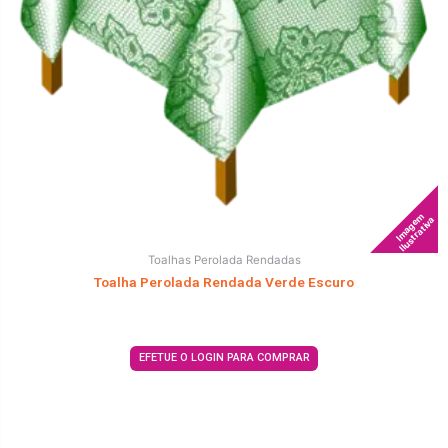
Imagem
Ilustrativa
Toalhas Perolada Rendadas
Toalha Perolada Rendada Verde Escuro
EFETUE O LOGIN PARA COMPRAR