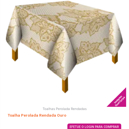
Imagem
Ilustrativa
Toalhas Perolada Rendadas
Toalha Perolada Rendada Ouro
EFETUE O LOGIN PARA COMPRAR