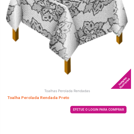
Imagem
Ilustrativa
Toalhas Perolada Rendadas
Toalha Perolada Rendada Preto
EFETUE O LOGIN PARA COMPRAR