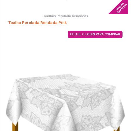
Imagem
Ilustrativa
Toalhas Perolada Rendadas
Toalha Perolada Rendada Pink
EFETUE O LOGIN PARA COMPRAR