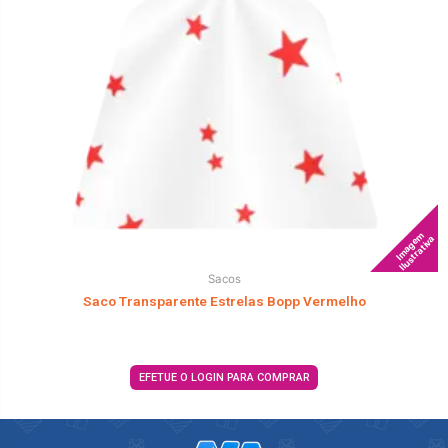
Imagem
Ilustrativa
Sacos
Saco Transparente Estrelas Bopp Vermelho
EFETUE O LOGIN PARA COMPRAR