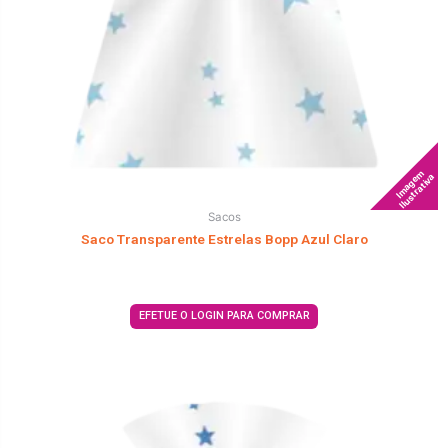
Imagem
Ilustrativa
Sacos
Saco Transparente Estrelas Bopp Azul Claro
EFETUE O LOGIN PARA COMPRAR