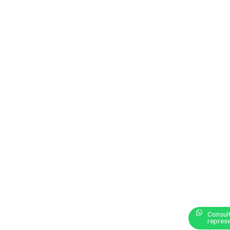
Consul
represe