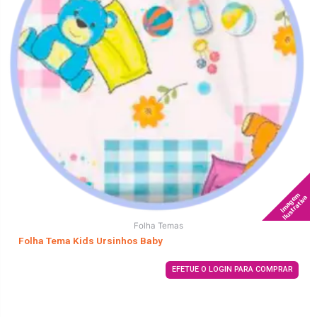
Imagem
Ilustrativa
Folha Temas
Folha Tema Kids Ursinhos Baby
EFETUE O LOGIN PARA COMPRAR