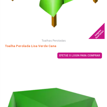
Imagem
Ilustrativa
Toalhas Peroladas
Toalha Perolada Lisa Verde Cana
EFETUE O LOGIN PARA COMPRAR