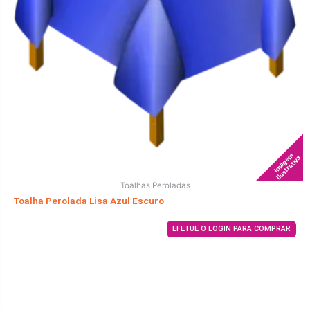
Imagem
Ilustrativa
Toalhas Peroladas
Toalha Perolada Lisa Azul Escuro
EFETUE O LOGIN PARA COMPRAR