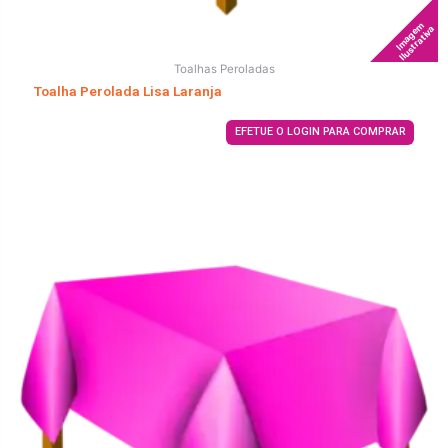
Imagem
Ilustrativa
Toalhas Peroladas
Toalha Perolada Lisa Laranja
EFETUE O LOGIN PARA COMPRAR