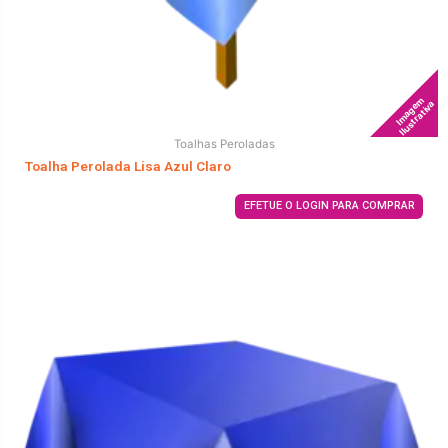
Imagem
Ilustrativa
Toalhas Peroladas
Toalha Perolada Lisa Azul Claro
EFETUE O LOGIN PARA COMPRAR