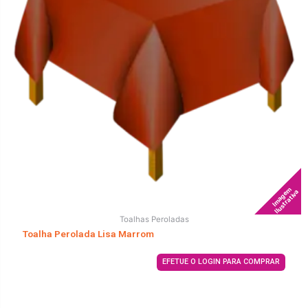
Imagem
Ilustrativa
Toalhas Peroladas
Toalha Perolada Lisa Marrom
EFETUE O LOGIN PARA COMPRAR