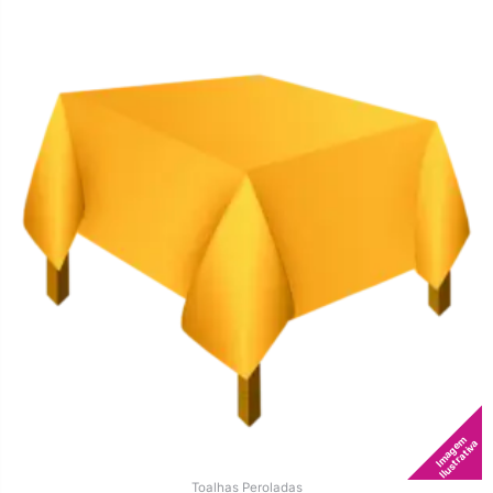
Imagem
Ilustrativa
Toalhas Peroladas