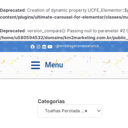
Deprecated
: Creation of dynamic property UCFE_Elementor::$p
content/plugins/ultimate-carousel-for-elementor/classes/m
Deprecated
: version_compare(): Passing null to parameter #2 (
/home/u580594532/domains/km2marketing.com.br/public_h
@embalagensnovaalianca
Menu
Categorias
Toalhas Perolada Poá Fundo Branco
×