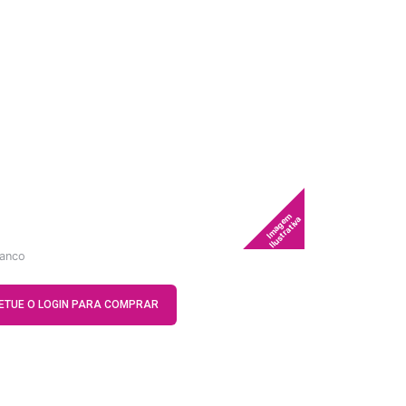
Imagem
Ilustrativa
ranco
ETUE O LOGIN PARA COMPRAR