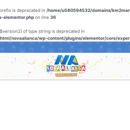
refix is deprecated in
/home/u580594532/domains/km2marke
a-elementor.php
on line
36
$version2) of type string is deprecated in
tml/novaalianca/wp-content/plugins/elementor/core/expe