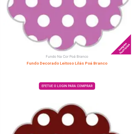
Imagem
Ilustrativa
Fundo Na Cor Poá Branco
Fundo Decorado Leitoso Lilás Poá Branco
EFETUE O LOGIN PARA COMPRAR