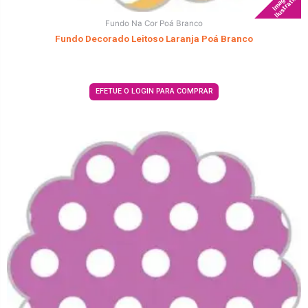
Imagem
Ilustrativa
Fundo Na Cor Poá Branco
Fundo Decorado Leitoso Laranja Poá Branco
EFETUE O LOGIN PARA COMPRAR