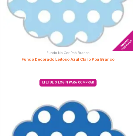
Imagem
Ilustrativa
Fundo Na Cor Poá Branco
Fundo Decorado Leitoso Azul Claro Poá Branco
EFETUE O LOGIN PARA COMPRAR