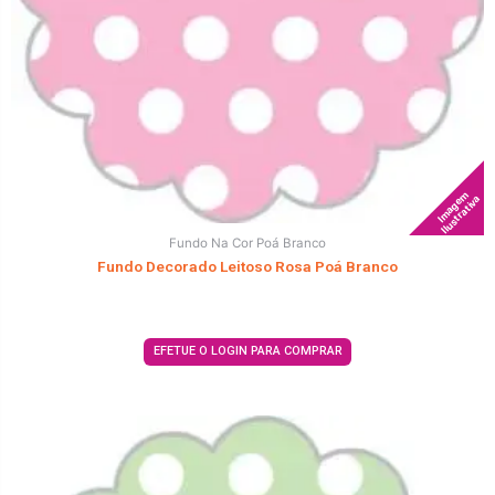
Imagem
Ilustrativa
Fundo Na Cor Poá Branco
Fundo Decorado Leitoso Rosa Poá Branco
EFETUE O LOGIN PARA COMPRAR