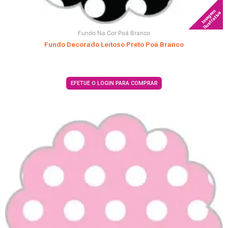
Imagem
Ilustrativa
Fundo Na Cor Poá Branco
Fundo Decorado Leitoso Preto Poá Branco
EFETUE O LOGIN PARA COMPRAR