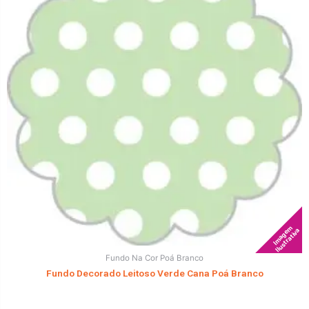
Imagem
Ilustrativa
Fundo Na Cor Poá Branco
Fundo Decorado Leitoso Verde Cana Poá Branco