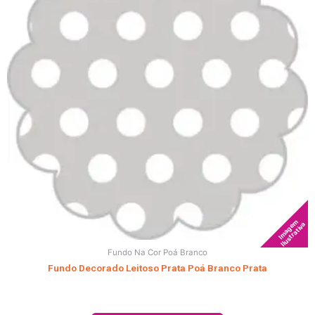
Imagem
Ilustrativa
Fundo Na Cor Poá Branco
Fundo Decorado Leitoso Prata Poá Branco Prata