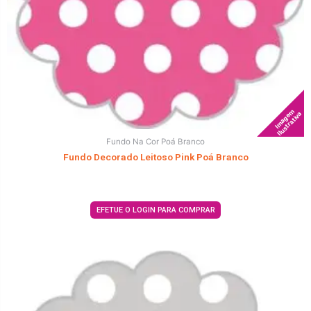
Imagem
Ilustrativa
Fundo Na Cor Poá Branco
Fundo Decorado Leitoso Pink Poá Branco
EFETUE O LOGIN PARA COMPRAR