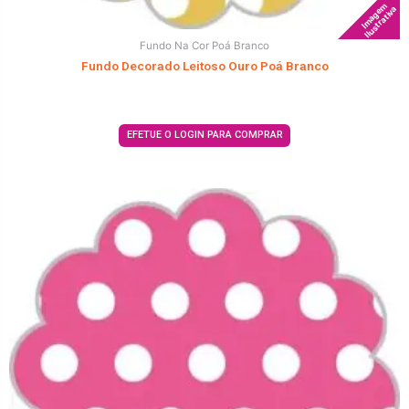
Imagem
Ilustrativa
Fundo Na Cor Poá Branco
Fundo Decorado Leitoso Ouro Poá Branco
EFETUE O LOGIN PARA COMPRAR