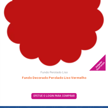
Imagem
Ilustrativa
Fundo Perolado Liso
Fundo Decorado Perolado Liso Vermelho
EFETUE O LOGIN PARA COMPRAR