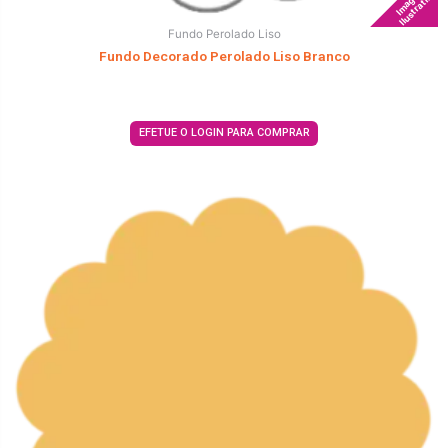
Imagem
Ilustrativa
Fundo Perolado Liso
Fundo Decorado Perolado Liso Branco
EFETUE O LOGIN PARA COMPRAR