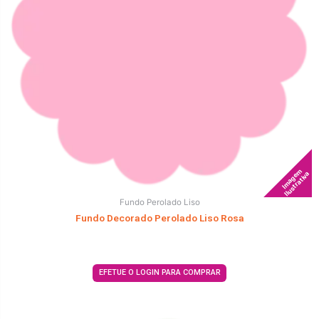
Imagem
Ilustrativa
Fundo Perolado Liso
Fundo Decorado Perolado Liso Rosa
EFETUE O LOGIN PARA COMPRAR