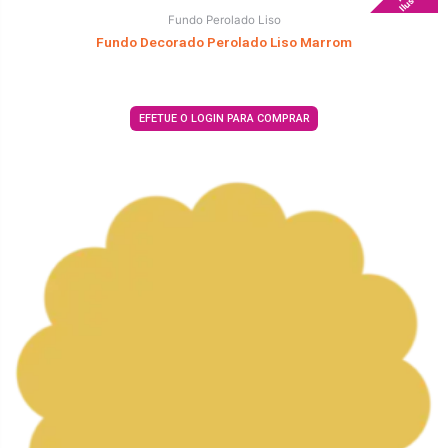
Fundo Perolado Liso
Fundo Decorado Perolado Liso Marrom
EFETUE O LOGIN PARA COMPRAR