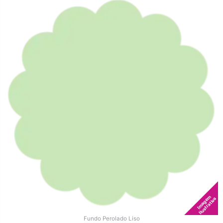
Imagem
Ilustrativa
Fundo Perolado Liso