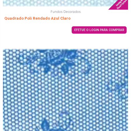
Imagem
Ilustrativa
Fundos Decorados
Quadrado Poli Rendado Azul Claro
EFETUE O LOGIN PARA COMPRAR