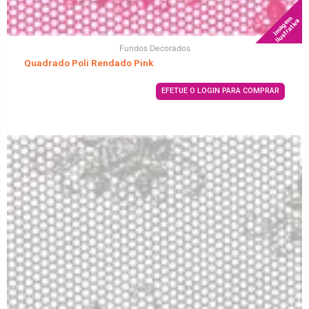
Imagem
Ilustrativa
Fundos Decorados
Quadrado Poli Rendado Pink
EFETUE O LOGIN PARA COMPRAR