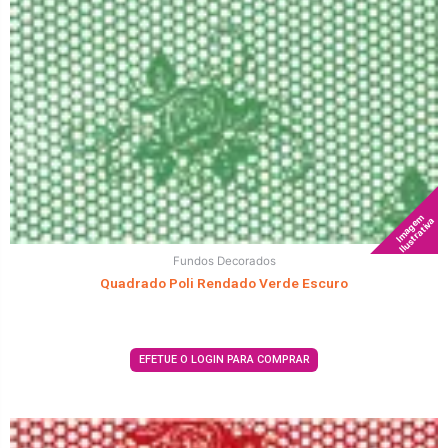
Imagem
Ilustrativa
Fundos Decorados
Quadrado Poli Rendado Verde Escuro
EFETUE O LOGIN PARA COMPRAR