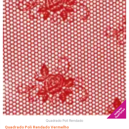
Imagem
Ilustrativa
Quadrado Poli Rendado
Quadrado Poli Rendado Vermelho