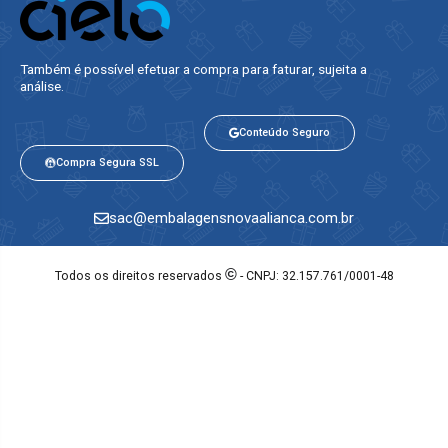
Também é possível efetuar a compra para faturar, sujeita a
análise.​
Conteúdo Seguro
Compra Segura SSL
sac@embalagensnovaalianca.com.br
©
Todos os direitos reservados
- CNPJ: 32.157.761/0001-48