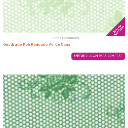
Imagem
Ilustrativa
Fundos Decorados
Quadrado Poli Rendado Verde Cana
EFETUE O LOGIN PARA COMPRAR