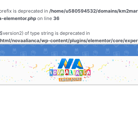
refix is deprecated in
/home/u580594532/domains/km2marke
a-elementor.php
on line
36
$version2) of type string is deprecated in
tml/novaalianca/wp-content/plugins/elementor/core/expe