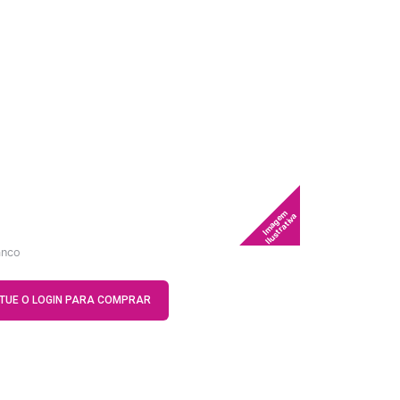
Imagem
Ilustrativa
anco
ETUE O LOGIN PARA COMPRAR