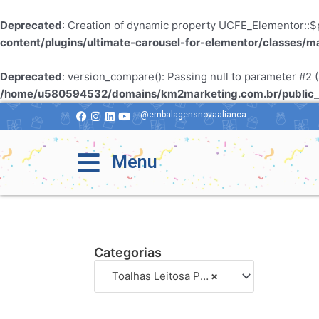
Deprecated
: Creation of dynamic property UCFE_Elementor::$p
content/plugins/ultimate-carousel-for-elementor/classes/m
Deprecated
: version_compare(): Passing null to parameter #2 (
/home/u580594532/domains/km2marketing.com.br/public_h
@embalagensnovaalianca
Menu
Categorias
Toalhas Leitosa Poá Fundo Branco
×