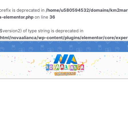
refix is deprecated in
/home/u580594532/domains/km2marke
a-elementor.php
on line
36
$version2) of type string is deprecated in
tml/novaalianca/wp-content/plugins/elementor/core/expe