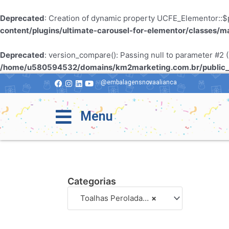
Deprecated
: Creation of dynamic property UCFE_Elementor::$p
content/plugins/ultimate-carousel-for-elementor/classes/m
Deprecated
: version_compare(): Passing null to parameter #2 (
/home/u580594532/domains/km2marketing.com.br/public_h
@embalagensnovaalianca
Menu
Categorias
Toalhas Peroladas Borda Decorada
×