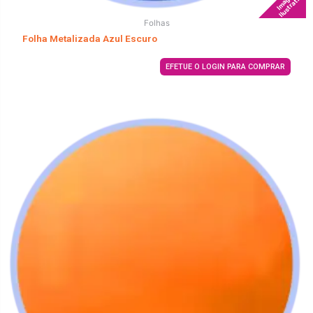
Imagem
Ilustrativa
Folhas
Folha Metalizada Azul Escuro
EFETUE O LOGIN PARA COMPRAR