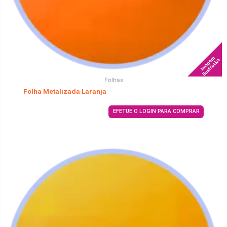
Imagem
Ilustrativa
Folhas
Folha Metalizada Laranja
EFETUE O LOGIN PARA COMPRAR