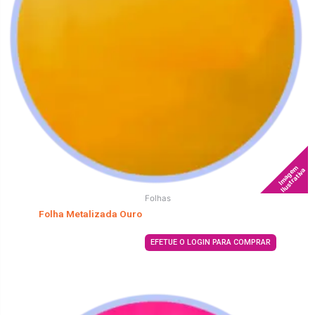
Imagem
Ilustrativa
Folhas
Folha Metalizada Ouro
EFETUE O LOGIN PARA COMPRAR