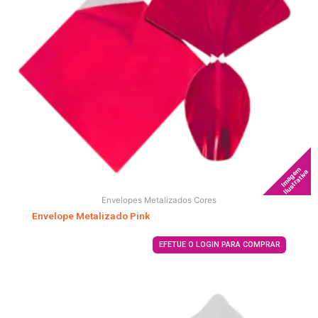
Imagem
Ilustrativa
Envelopes Metalizados Cores
Envelope Metalizado Pink
EFETUE O LOGIN PARA COMPRAR