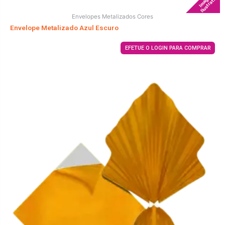
Imagem
Ilustrativa
Envelopes Metalizados Cores
Envelope Metalizado Azul Escuro
EFETUE O LOGIN PARA COMPRAR