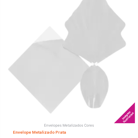
Imagem
Ilustrativa
Envelopes Metalizados Cores
Envelope Metalizado Prata