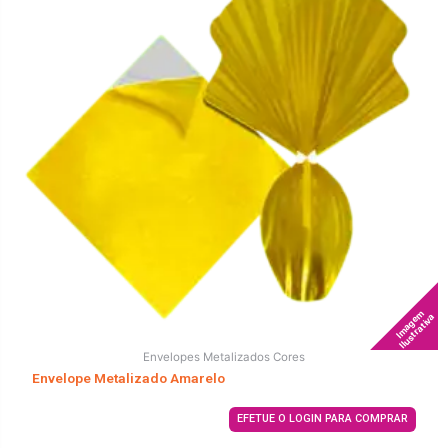
Imagem
Ilustrativa
Envelopes Metalizados Cores
Envelope Metalizado Amarelo
EFETUE O LOGIN PARA COMPRAR