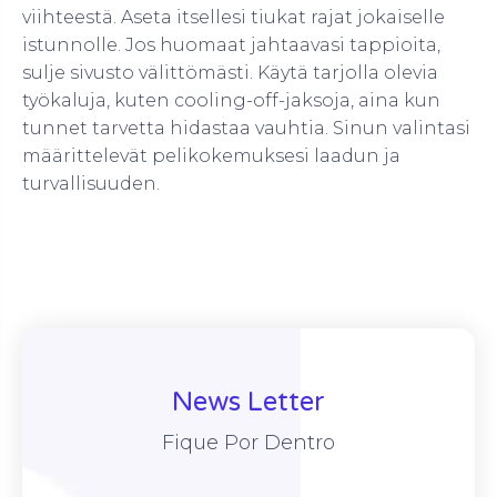
viihteestä. Aseta itsellesi tiukat rajat jokaiselle
istunnolle. Jos huomaat jahtaavasi tappioita,
sulje sivusto välittömästi. Käytä tarjolla olevia
työkaluja, kuten cooling-off-jaksoja, aina kun
tunnet tarvetta hidastaa vauhtia. Sinun valintasi
määrittelevät pelikokemuksesi laadun ja
turvallisuuden.
News Letter
Fique Por Dentro