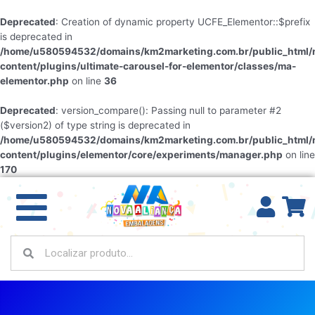
Deprecated
: Creation of dynamic property UCFE_Elementor::$prefix
is deprecated in
/home/u580594532/domains/km2marketing.com.br/public_html/
content/plugins/ultimate-carousel-for-elementor/classes/ma-
elementor.php
on line
36
Deprecated
: version_compare(): Passing null to parameter #2
($version2) of type string is deprecated in
/home/u580594532/domains/km2marketing.com.br/public_html/
content/plugins/elementor/core/experiments/manager.php
on line
170